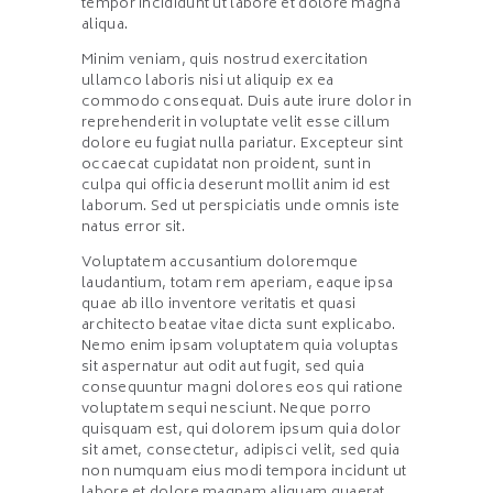
tempor incididunt ut labore et dolore magna
aliqua.
Minim veniam, quis nostrud exercitation
ullamco laboris nisi ut aliquip ex ea
commodo consequat. Duis aute irure dolor in
reprehenderit in voluptate velit esse cillum
dolore eu fugiat nulla pariatur. Excepteur sint
occaecat cupidatat non proident, sunt in
culpa qui officia deserunt mollit anim id est
laborum. Sed ut perspiciatis unde omnis iste
natus error sit.
Voluptatem accusantium doloremque
laudantium, totam rem aperiam, eaque ipsa
quae ab illo inventore veritatis et quasi
architecto beatae vitae dicta sunt explicabo.
Nemo enim ipsam voluptatem quia voluptas
sit aspernatur aut odit aut fugit, sed quia
consequuntur magni dolores eos qui ratione
voluptatem sequi nesciunt. Neque porro
quisquam est, qui dolorem ipsum quia dolor
sit amet, consectetur, adipisci velit, sed quia
non numquam eius modi tempora incidunt ut