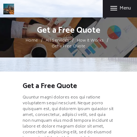
HOME
Menu
CHICAGO MORTGAGE BROKER
FIRST-TIME HOME
BUYERS
Chicago Expertise. Mortgage Options That Fit.
Get a Free Quote
SELF-EMPLOYED
Home
All Services
How It Works
ABOUT US
Get a Free Quote
PRIVACY POLICY
CONTACT US
Get a Free Quote
Quuntur magni dolores eos qui ratione
voluptatem sequi nesciunt. Neque porro
quisquam est, qui dolorem ipsum quiaolor sit
amet, consectetur, adipisci velit, sed quia
non numquam eius modi tempora incidunt ut
labore et dolore magnam dolor sit amet,
consectetur adipisicing elit, sed do eiusmod