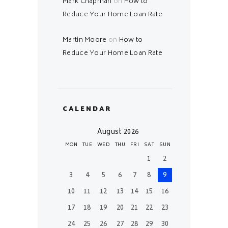
Mark Chapman
on
How to
Reduce Your Home Loan Rate
Martin Moore
on
How to
Reduce Your Home Loan Rate
CALENDAR
August 2026
MON
TUE
WED
THU
FRI
SAT
SUN
1
2
3
4
5
6
7
8
9
10
11
12
13
14
15
16
17
18
19
20
21
22
23
24
25
26
27
28
29
30